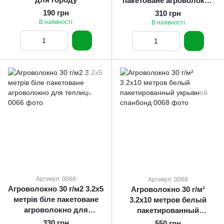
пакетоване агроволокно
для парника
190 грн
310 грн
В наявності
В наявності
Артикул: 0066
Артикул: 0068
Агроволокно 30 г/м2 3.2х5
Агроволокно 30 г/м²
метрів біле пакетоване
3.2х10 метров белый
агроволокно для
пакетированный
теплиць
укрывной спанбонд
330 грн
550 грн