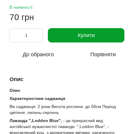
В наявності
70 грн
Купити
До обраного
Порівняти
Опис
Опис
Характеристики саджанця
Вік саджанця: 2 роки Висота рослини: до 50см Період
цвітіння: липень-серпень
Лаванда ",Loddon Blue",
- це прекрасний вид
англійської вузьколистої лаванди. ",Loddon Blue", -
вічнозелений кущ, з ароматними квітами, насиченого