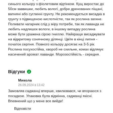
синього кольору з фіолетовим відтінком. Кущ виростає до
50см заввишки, любить вологі, добре дренованих піщані,
вапняні або суглинні грунту. Не рекомендується висадка в
грунту з підвищеною кислотністю, так як рослина загине.
Поливати чагарник слід у міру потреби, так як лаванда не
любить надлишок вологи, в іншому випадку рослина
може бути уражена сірою гниллю. Найкраще висаджувати
на відкритому сонячному ділянці. Цвіте в кінці липня -
початок серпня. Повного кольору досягає на 3-5 рік.
Рослина посухостійка, хвороб не схильне, комах відлякує
насичений аромат лаванди. Морозостійкість - середня.
Відгуки
2
Микола
26.09.2024 в 13:42
Замовляв саджанці вперше, хвилювався, чи впораюся з
посадкою. Упаковка була відмінна, саджанці якісні.
Впевнений що у мене все вийде!
Відповісти