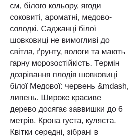
см, білого кольору, ягоди
соковиті, ароматні, медово-
солодкі. Саджанці білої
шовковиці не вимогливі до
світла, ґрунту, вологи та мають
гарну морозостійкість. Термін
дозрівання плодів шовковиці
білої Медової: червень &mdash,
липень. Широке красиве
дерево досягає заввишки до 6
метрів. Крона густа, куляста.
Квітки середні, зібрані в