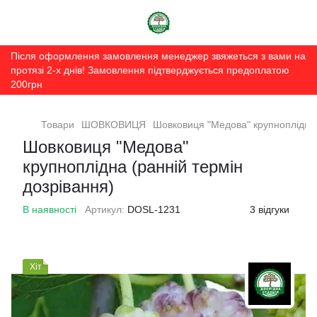
Після оформлення замовлення менеджер звяжеться з вами на
протязі 2-х днів! Замовлення підтверджується предоплатою
200грн
Товари
ШОВКОВИЦЯ
Шовковиця "Медова" крупноплідна 
Шовковиця "Медова"
крупноплідна (ранній термін
дозрівання)
В наявності
Артикул:
DOSL-1231
3 відгуки
Хіт