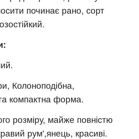
осити починає рано, сорт
озостійкий.
и:
ий.
ри, Колоноподібна,
та компактна форма.
го розміру, майже повністю
равий рум',янець, красиві.