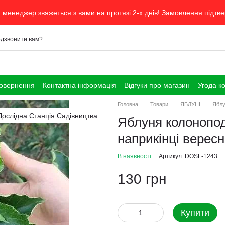
менеджер звяжеться з вами на протязі 2-х днів! Замовлення підтв
дзвонити вам?
повернення
Контактна інформація
Відгуки про магазин
Угода к
Головна
Товари
ЯБЛУНІ
Яблу
Яблуня колонопод
наприкінці вересн
В наявності
Артикул: DOSL-1243
130 грн
Купити