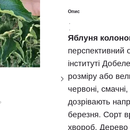
Опис
,
,
Яблуня колоноп
перспективний о
інституті Добел
розміру або вели
червоні, смачні,
дозрівають напр
ю
березня. Сорт в
хвороб. Дерево