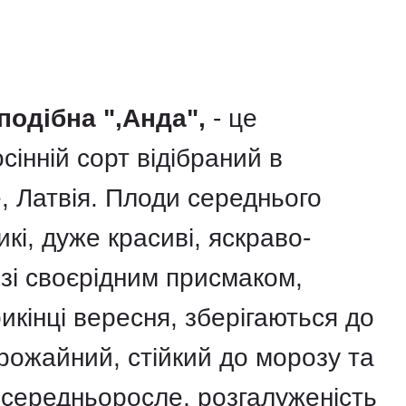
одібна ",Анда",
- це
сінній сорт відібраний в
е, Латвія. Плоди середнього
кі, дуже красиві, яскраво-
 зі своєрідним присмаком,
икінці вересня, зберігаються до
рожайний, стійкий до морозу та
 середньоросле, розгалуженість