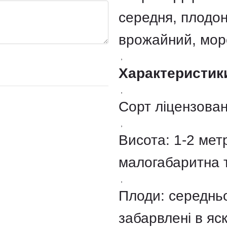
середня, плодон
врожайний, мор
,
Характеристик
,
Сорт ліцензован
,
Висота: 1-2 мет
малогабаритна 
,
Плоди: середньо
забарвлені в яск