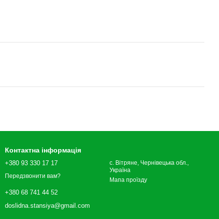
Контактна інформація
+380 93 330 17 17
с. Вітряне, Чернівецька обл.,
Україна
Передзвонити вам?
Мапа проїзду
+380 68 741 44 52
doslidna.stansiya@gmail.com