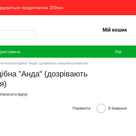
ерджується предоплатою 200грн
Мій кошик
ористувача
Укр
ня колоноподібна "Анда" (дозрівають наприкінці вересня)
ібна "Анда" (дозрівають
я)
Написати відгук
Порівняти
В бажання