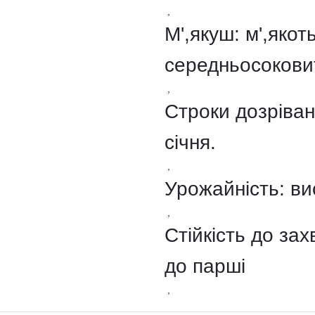
,
М',якуш: м',якот
середньосокови
,
Строки дозріван
січня.
,
Урожайність: ви
,
Стійкість до зах
до парші
,