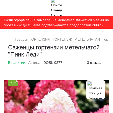
Після оформлення замовлення менеджер звяжеться з вами на
протязі 2-х днів! Заказ подтверждается предоплатой 200грн
Товары
ГОРТЕНЗИЯ
ГОРТЕНЗИЯ МЕТЕЛЬЧАТАЯ
Горте
Саженцы гортензии метельчатой
"Пинк Леди"
В наличии
Артикул:
DOSL-0277
3 отзыва
Хит