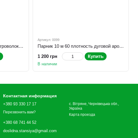
Артикул: 0099
Парник 8 м 60 плотность,из агроволокна складной парник из спанбонда для огорода
Парник 10 м 60 плотность дуговой арочный, теплица из агроволокна (парник для огурцов)
1 200 грн
Купить
В наличии
Контактная информация
+380 93 330 17 17
с. Вітряне, Чернівецька обл.,
Україна
Перезвонить вам?
Карта проезда
+380 68 741 44 52
doslidna.stansiya@gmail.com