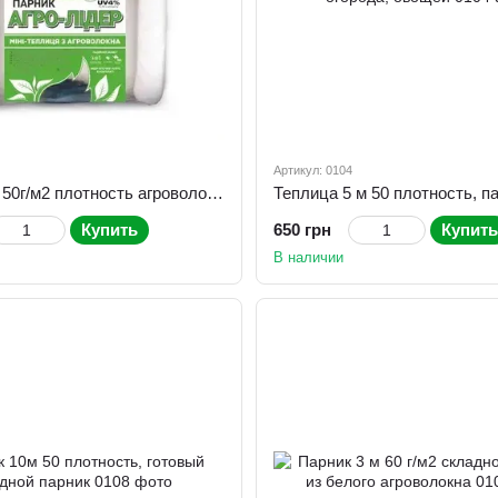
Артикул: 0104
Парник 4 м 50г/м2 плотность агроволокна, парник туннель с дугами для овощей, огурцов
Купить
650 грн
Купить
В наличии