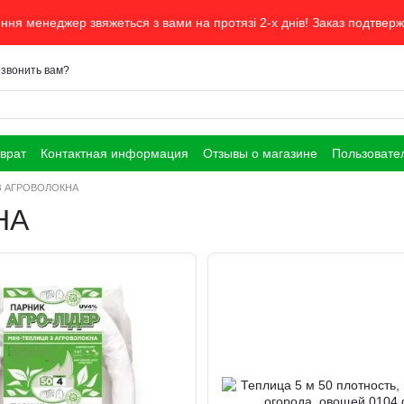
ня менеджер звяжеться з вами на протязі 2-х днів! Заказ подтвер
звонить вам?
врат
Контактная информация
Отзывы о магазине
Пользовате
З АГРОВОЛОКНА
НА