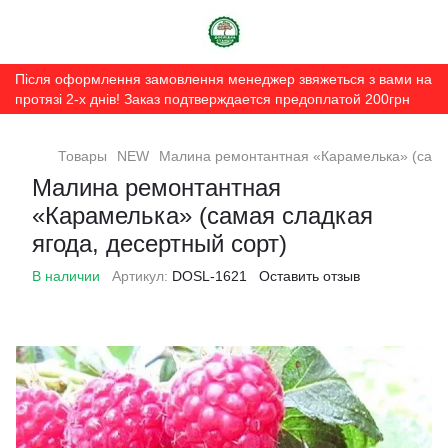
Після оформлення замовлення менеджер звяжеться з вами на
протязі 2-х днів! Заказ подтверждается предоплатой 200грн
Товары
NEW
Малина ремонтантная «Карамелька» (самая
Малина ремонтантная
«Карамелька» (самая сладкая
ягода, десертный сорт)
В наличии
Артикул:
DOSL-1621
Оставить отзыв