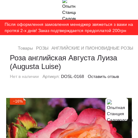
Після оформлення замовлення менеджер звяжеться з вами на
протязі 2-х днів! Заказ подтверждается предоплатой 200грн
Товары
РОЗЫ
АНГЛИЙСКИЕ И ПИОНОВИДНЫЕ РОЗЫ
Роза английская Августа Луиза
(Augusta Luise)
Нет в наличии
Артикул:
DOSL-0168
Оставить отзыв
−16%