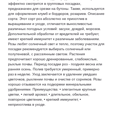
эффектно смотрится в групповых посадках,
предназначен для срезки на бутоны. Также, используется
для оформления клумб и бордюров, розариев. Описание
сорта: Этот сорт роз абсолютно не прихотлив в
выращивании и уходе, отличается выносливостью
различных погодных условий: засухи, дождей, морозов.
Дополнительной обработки от вредителей не требуют,
имеют крепкий иммунитет к различным заболеваниям.
Розы любят солнечный свет и тепло, поэтому участок для
посадки рекомендуется выбирать солнечный или
полутеневой, с рассеянным светом. Растения
предпочитают хорошо дренированные, слабокислые,
рыхлые почвы. Период посадки роз - поздняя весна или
ранняя осень. Полив требуется умеренный, примерно
раз в неделю. Уход заключается в удалении увядших
цветочков, рыхлении почвы и очистке от сорняков. Розы
хорошо отзываются на подкормки минеральными
удобрениями. Преимущества: • элегантные крупные
цветки, • легкий аромат, • длительное, обильное,
повторное цветение, • крепкий иммунитет, •
неприхотлива в уходе.