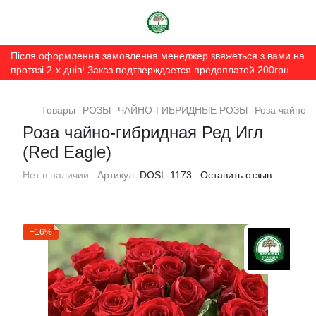
Після оформлення замовлення менеджер звяжеться з вами на
протязі 2-х днів! Заказ подтверждается предоплатой 200грн
Товары
РОЗЫ
ЧАЙНО-ГИБРИДНЫЕ РОЗЫ
Роза чайно-г
Роза чайно-гибридная Ред Игл
(Red Eagle)
Нет в наличии
Артикул:
DOSL-1173
Оставить отзыв
−16%