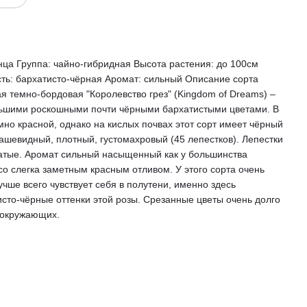
ца Группа: чайно-гибридная Высота растения: до 100см
сть: бархатисто-чёрная Аромат: сильный Описание сорта
я темно-бордовая "Королевство грез" (Kingdom of Dreams) –
ольшими роскошными почти чёрными бархатистыми цветами. В
мно красной, однако на кислых почвах этот сорт имеет чёрный
чашевидный, плотный, густомахровый (45 лепестков). Лепестки
ватые. Аромат сильный насыщенный как у большинства
со слегка заметным красным отливом. У этого сорта очень
чше всего чувствует себя в полутени, именно здесь
сто-чёрные оттенки этой розы. Срезанные цветы очень долго
 окружающих.