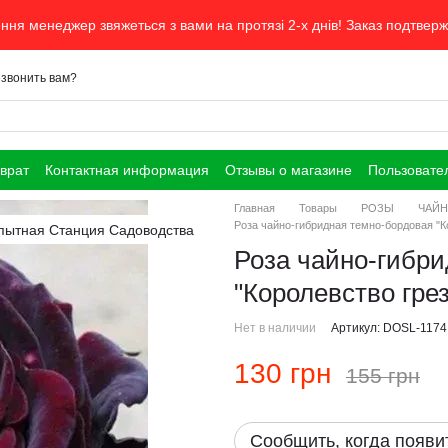
ня менеджер звяжеться з вами на протязі 2-х днів! Заказ подтвер
звонить вам?
врат
Контактная информация
Отзывы о магазине
Пользовате
Главная
Товары
РОЗЫ
ЧАЙН
Роза чайно-гибридная темно-бордовая "Ко
Роза чайно-гибр
"Королевство грез
Нет в наличии
Артикул: DOSL-1174
130 грн
155 грн
Сообщить, когда появи