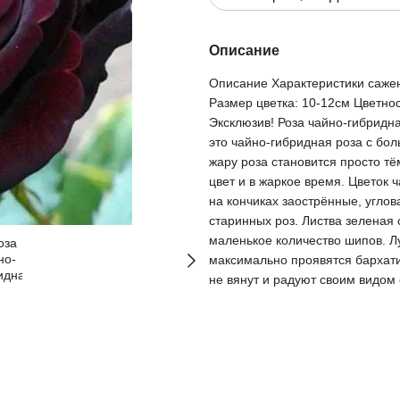
Описание
Описание Характеристики сажен
Размер цветка: 10-12см Цветно
Эксклюзив! Роза чайно-гибридна
это чайно-гибридная роза с б
жару роза становится просто тё
цвет и в жаркое время. Цветок 
на кончиках заострённые, угло
старинных роз. Листва зеленая 
маленькое количество шипов. Лу
максимально проявятся бархати
не вянут и радуют своим видом