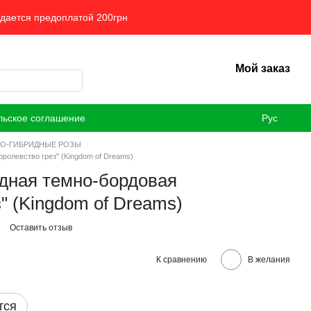
ждается предоплатой 200грн
Мой заказ
льское соглашение
Рус
О-ГИБРИДНЫЕ РОЗЫ
ролевство грез" (Kingdom of Dreams)
идная темно-бордовая
" (Kingdom of Dreams)
Оставить отзыв
К сравнению
В желания
тся