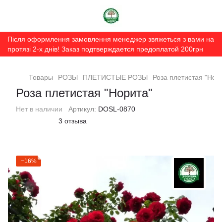
Після оформлення замовлення менеджер звяжеться з вами на
протязі 2-х днів! Заказ подтверждается предоплатой 200грн
Товары
РОЗЫ
ПЛЕТИСТЫЕ РОЗЫ
Роза плетистая "Нор
Роза плетистая "Норита"
Нет в наличии
Артикул:
DOSL-0870
3 отзыва
−16%