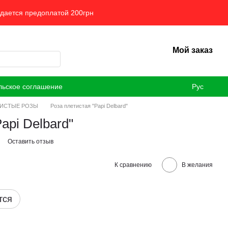
ждается предоплатой 200грн
Мой заказ
льское соглашение
Рус
ИСТЫЕ РОЗЫ
Роза плетистая "Papi Delbard"
api Delbard"
Оставить отзыв
К сравнению
В желания
тся