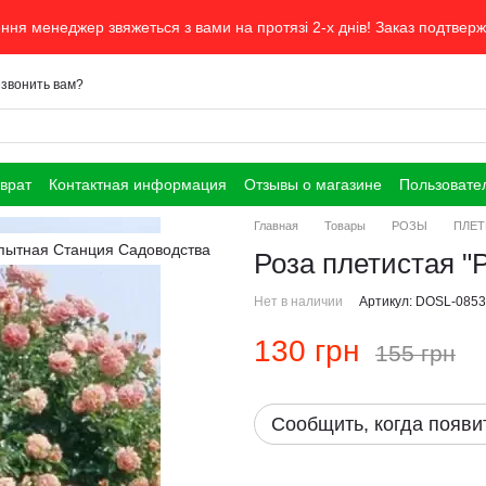
ня менеджер звяжеться з вами на протязі 2-х днів! Заказ подтвер
звонить вам?
врат
Контактная информация
Отзывы о магазине
Пользовате
Главная
Товары
РОЗЫ
ПЛЕТ
Роза плетистая "P
Нет в наличии
Артикул: DOSL-0853
130 грн
155 грн
Сообщить, когда появи