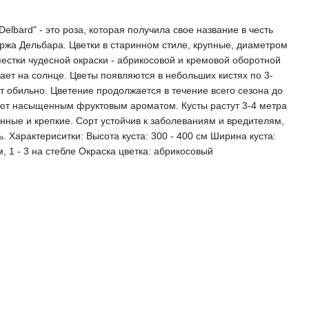
elbard" - это роза, которая получила свое название в честь
жа Дельбара. Цветки в старинном стиле, крупные, диаметром
пестки чудесной окраски - абрикосовой и кремовой оборотной
рает на солнце. Цветы появляются в небольших кистях по 3-
т обильно. Цветение продолжается в течение всего сезона до
ают насыщенным фруктовым ароматом. Кусты растут 3-4 метра
нные и крепкие. Сорт устойчив к заболеваниям и вредителям,
 Характериситки: Высота куста: 300 - 400 см Ширина куста:
м, 1 - 3 на стебле Окраска цветка: абрикосовый