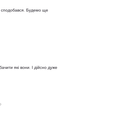
 сподобався. Будемо ще
ачити які вони. І дійсно дуже
ю