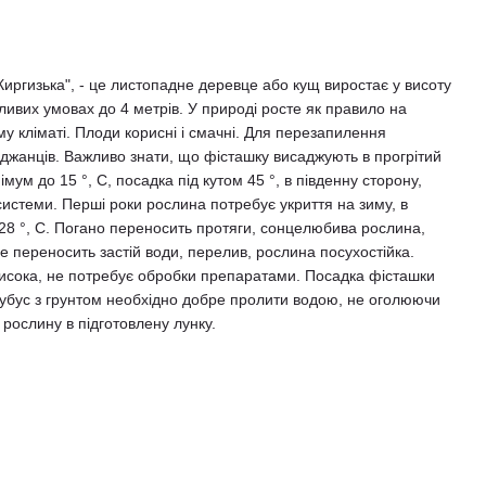
Киргизька", - це листопадне деревце або кущ виростає у висоту
ятливих умовах до 4 метрів. У природі росте як правило на
му кліматі. Плоди корисні і смачні. Для перезапилення
аджанців. Важливо знати, що фісташку висаджують в прогрітий
мум до 15 °, C, посадка під кутом 45 °, в південну сторону,
истеми. Перші роки рослина потребує укриття на зиму, в
28 °, C. Погано переносить протяги, сонцелюбива рослина,
е переносить застій води, перелив, рослина посухостійка.
: висока, не потребує обробки препаратами. Посадка фісташки
 тубус з грунтом необхідно добре пролити водою, не оголюючи
 рослину в підготовлену лунку.