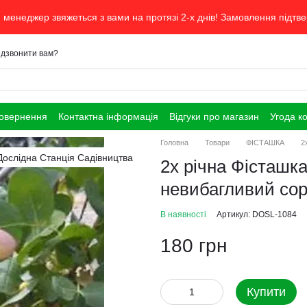
менеджер звяжеться з вами на протязі 2-х днів! Замовлення підтв
дзвонити вам?
повернення
Контактна інформація
Відгуки про магазин
Угода к
Головна
Товари
ФІСТАШКА
2
2х річна Фісташка
невибагливий сор
В наявності
Артикул: DOSL-1084
180 грн
Купити