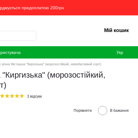
ерджується предоплатою 200грн
Мій кошик
ористувача
Укр
х річна Фісташка "Киргизька" (морозостійкий, невибагливий сорт)
 "Киргизька" (морозостійкий,
т)
3 відгуки
Порівняти
В бажання