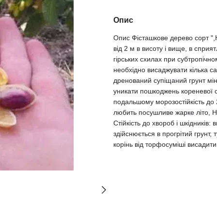
Опис
Опис Фісташкове дерево сорт ",
від 2 м в висоту і вище, в спри
гірських схилах при субтропічно
необхідно висаджувати кілька с
дренований супіщаний грунт міні
уникати пошкоджень кореневої с
подальшому морозостійкість до 
любить посушливе жарке літо, Н
Стійкість до хвороб і шкідників
здійснюється в прогрітий грунт,
корінь від торфосуміші висадити