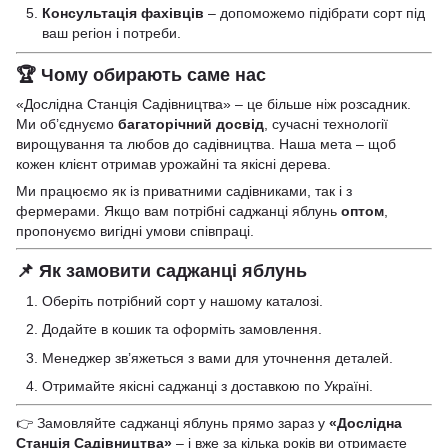
Консультація фахівців
– допоможемо підібрати сорт під
ваш регіон і потреби.
🏆 Чому обирають саме нас
«Дослідна Станція Садівництва» – це більше ніж розсадник.
Ми об’єднуємо
багаторічний досвід
, сучасні технології
вирощування та любов до садівництва. Наша мета – щоб
кожен клієнт отримав урожайні та якісні дерева.
Ми працюємо як із приватними садівниками, так і з
фермерами. Якщо вам потрібні саджанці яблунь
оптом
,
пропонуємо вигідні умови співпраці.
📌 Як замовити саджанці яблунь
Оберіть потрібний сорт у нашому каталозі.
Додайте в кошик та оформіть замовлення.
Менеджер зв’яжеться з вами для уточнення деталей.
Отримайте якісні саджанці з доставкою по Україні.
👉 Замовляйте саджанці яблунь прямо зараз у
«Дослідна
Станція Садівництва»
– і вже за кілька років ви отримаєте