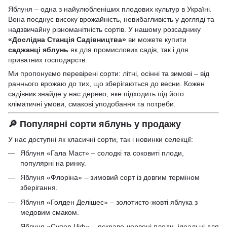
Яблуня – одна з найулюбленіших плодових культур в Україні.
Вона поєднує високу врожайність, невибагливість у догляді та
надзвичайну різноманітність сортів. У нашому розсаднику
«
Дослідна Станція Садівництва
»
ви можете купити
саджанці яблунь
як для промислових садів, так і для
приватних господарств.
Ми пропонуємо перевірені сорти: літні, осінні та зимові – від
раннього врожаю до тих, що зберігаються до весни. Кожен
садівник знайде у нас дерево, яке підходить під його
кліматичні умови, смакові уподобання та потреби.
🔎 Популярні сорти яблунь у продажу
У нас доступні як класичні сорти, так і новинки селекції:
Яблуня «Гала Маст»
– солодкі та соковиті плоди,
популярні на ринку.
Яблуня «Флоріна»
– зимовий сорт із довгим терміном
зберігання.
Яблуня «Голден Делішес»
– золотисто-жовті яблука з
медовим смаком.
Яблуня «Супер Чіф»
– яскраво-червоні плоди, ідеальні для