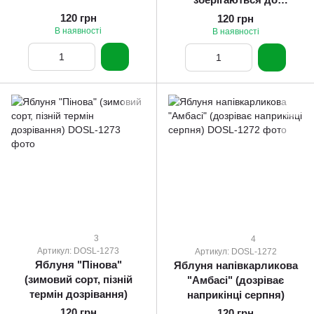
наступного врожаю)
120 грн
120 грн
В наявності
В наявності
3
4
Артикул: DOSL-1273
Артикул: DOSL-1272
Яблуня "Пінова"
Яблуня напівкарликова
(зимовий сорт, пізній
"Амбасі" (дозріває
термін дозрівання)
наприкінці серпня)
120 грн
120 грн