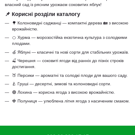
власний сад із рясним урожаєм соковитих яблук!
📌 Корисні розділи каталогу
🌳
Колоновидні саджанці
— компактні дерева 🏡 з високою
врожайністю.
🍊
Хурма
— морозостійка екзотична культура з солодкими
плодами.
🍏
Яблуні
— класичні та нові сорти для стабільних урожаїв.
🍒
Черешня
— соковиті ягоди від ранніх до пізніх строків
достигання.
🍑
Персики
— ароматні та солодкі плоди для вашого саду.
🍐
Груші
— десертні, зимові та колоновидні сорти.
🟣
Лохина
— корисна ягода з високою врожайністю.
🍓
Полуниця
— улюблена літня ягода з насиченим смаком.