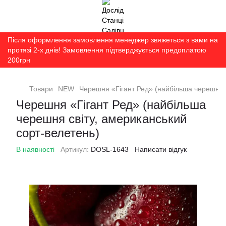
Після оформлення замовлення менеджер звяжеться з вами на
протязі 2-х днів! Замовлення підтверджується предоплатою
200грн
Товари
NEW
Черешня «Гігант Ред» (найбільша черешня с
Черешня «Гігант Ред» (найбільша
черешня світу, американський
сорт-велетень)
В наявності
Артикул:
DOSL-1643
Написати відгук