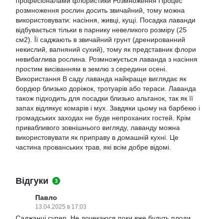
професіоналами флористики Розмноження Процес
розмноження рослин досить звичайний, тому можна
використовувати: насіння, живці, кущі. Посадка лаванди
відбувається тільки в парнику невеликого розміру (25
см2). Її саджають в звичайний грунт (дренированний
некислий, вапняний сухий), тому як представник флори
невибаглива рослина. Розмножується лаванда з насіння
простим висіванням в землю з середини осені.
Використання В саду лаванда найкраще виглядає як
бордюр близько доріжок, тротуарів або тераси. Лаванда
також підходить для посадки близько альтанок, так як її
запах відлякує комарів і мух. Завдяки цьому на барбекю і
громадських заходах не буде непроханих гостей. Крім
привабливого зовнішнього вигляду, лаванду можна
використовувати як приправу в домашній кухні. Це
частина прованських трав, які всім добре відомі.
Відгуки
3
Павло
13.04.2025 в 17:03
Саджанці супер. Не дочекаюся поки вже будуть плоди.