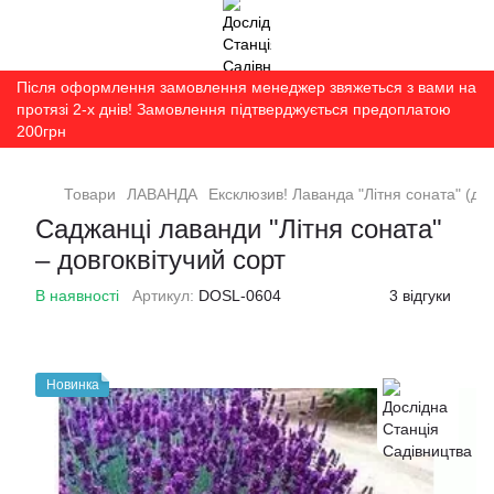
Після оформлення замовлення менеджер звяжеться з вами на
протязі 2-х днів! Замовлення підтверджується предоплатою
200грн
Товари
ЛАВАНДА
Ексклюзив! Лаванда "Літня соната" (дов
Саджанці лаванди "Літня соната"
– довгоквітучий сорт
В наявності
Артикул:
DOSL-0604
3 відгуки
Новинка