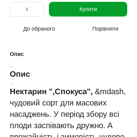
Купити
До обраного
Порівняти
Опис
,
Опис
,
Нектарин ",Спокуса",
&mdash,
чудовий сорт для масових
насаджень. У період збору всі
плоди заспівають дружно. А
врожайність і зимовість чудово