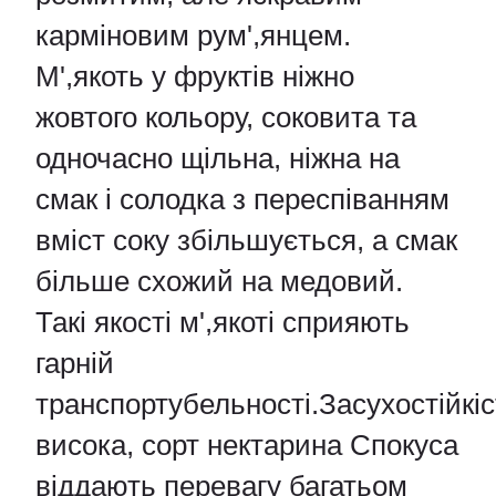
карміновим рум',янцем.
М',якоть у фруктів ніжно
жовтого кольору, соковита та
одночасно щільна, ніжна на
смак і солодка з переспіванням
вміст соку збільшується, а смак
більше схожий на медовий.
Такі якості м',якоті сприяють
гарній
транспортубельності.Засухостійкіс
висока, сорт нектарина Спокуса
віддають перевагу багатьом