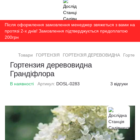
Після оформлення замовлення менеджер звяжеться з вами на
протязі 2-х днів! Замовлення підтверджується предоплатою
200грн
Товари
ГОРТЕНЗІЯ
ГОРТЕНЗІЯ ДЕРЕВОВИДНА
Гортенз
Гортензия деревовидна
Грандіфлора
В наявності
Артикул:
DOSL-0283
3 відгуки