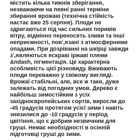
містить кілька тижнів зберігання,
незважаючи на певні ранні терміни
збирання врожаю (технічна стійкість
настає вже 25 серпня). Плоди не
здригаються під час сильних поривів
вітру, відмінно переносять зливи та інші
неприємності, пов',язані з атмосферними
опадами. При дозріванні на шкірці завжди
з',являються яскраві іржаві плями
&ndash, пігментація. Це характерна
особливість цієї різновиду. Вживають
плоди переважно у свіжому вигляді.
Врожаї стабільні, але, все ж таки, дуже
залежать від погодних умов. Дерево є
найбільш зимостійким з усіх
західноєвропейських сортів, виросли до
-45 градусів протягом усієї зими і навіть
знизилися до -10 градусів у період
цвітіння, що є добрим незвичним для
груші. Немає необхідності в осінній
підготовці груші до зими.