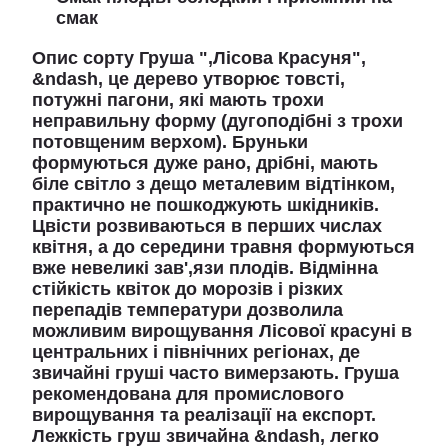
смак
Опис сорту Груша ",Лісова Красуня",
&ndash, це дерево утворює товсті,
потужні пагони, які мають трохи
неправильну форму (дугоподібні з трохи
потовщеним верхом). Бруньки
формуються дуже рано, дрібні, мають
біле світло з дещо металевим відтінком,
практично не пошкоджують шкідників.
Цвісти розвиваються в перших числах
квітня, а до середини травня формуються
вже невеликі зав',язи плодів. Відмінна
стійкість квіток до морозів і різких
перепадів температури дозволила
можливим вирощування Лісової красуні в
центральних і північних регіонах, де
звичайні груші часто вимерзають. Груша
рекомендована для промислового
вирощування та реалізації на експорт.
Лежкість груш звичайна &ndash, легко