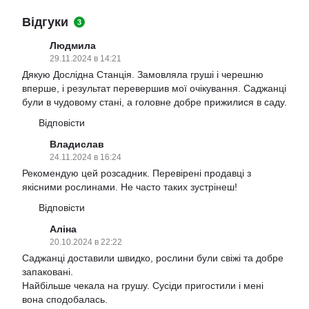
Відгуки
3
Людмила
29.11.2024 в 14:21
Дякую Дослідна Станція. Замовляла груші і черешню
вперше, і результат перевершив мої очікування. Саджанці
були в чудовому стані, а головне добре прижилися в саду.
Відповісти
Владислав
24.11.2024 в 16:24
Рекомендую цей розсадник. Перевірені продавці з
якісними рослинами. Не часто таких зустрінеш!
Відповісти
Аліна
20.10.2024 в 22:22
Саджанці доставили швидко, рослини були свіжі та добре
запаковані.
Найбільше чекала на грушу. Сусіди пригостили і мені
вона сподобалась.