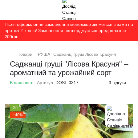
Після оформлення замовлення менеджер звяжеться з вами на
протязі 2-х днів! Замовлення підтверджується предоплатою
200грн
Товари
ГРУША
Саджанці груші Лісова Красуня
Саджанці груші "Лісова Красуня" –
ароматний та урожайний сорт
В наявності
Артикул:
DOSL-0317
3 відгуки
Хіт
−40%