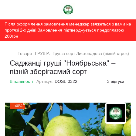
Після оформлення замовлення менеджер звяжеться з вами на
протязі 2-х днів! Замовлення підтверджується предоплатою
200грн
Товари
ГРУША
Груша сорт Листопадова (пізній строк)
Саджанці груші "Ноябрьська" –
пізній зберігаємий сорт
В наявності
Артикул:
DOSL-0322
3 відгуки
−40%