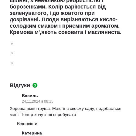
щільні, з невеликою ребристістю і
борозенками. Колір варіюється від
зеленуватого, і до жовтого при
дозріванні. Плоди вирізняються кисло-
солодким смаком і приємним ароматом.
Кремова м',якоть соковита і масляниста.
,
,
,
Відгуки
3
Василь
24.11.2024 в 08:15
Хороша пізня груша. Маю її в своєму саду, подобається
мені. Тепер хочу інші спробувати
Відповісти
Катерина