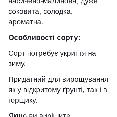
насичено-малинова, дуже
соковита, солодка,
ароматна.
,
Особливості сорту:
,
Сорт потребує укриття на
зиму.
,
Придатний для вирощування
як у відкритому ґрунті, так і в
горщику.
,
Якщо ви вирішите