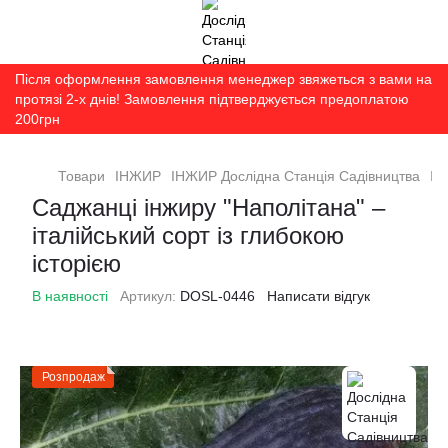
Після оформлення замовлення менеджер звяжеться з вами на
протязі 2-х днів! Замовлення підтверджується предоплатою
200грн
Товари
ІНЖИР
ІНЖИР Дослідна Станція Садівництва
Ін
Саджанці інжиру "Наполітана" –
італійський сорт із глибокою
історією
В наявності
Артикул:
DOSL-0446
Написати відгук
Розпродаж