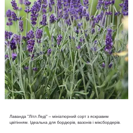
Лаванда "Літл Леді" – мініатюрний сорт з яскравим
цвітінням. Ідеальна для бордюрів, вазонів і міксбордерів.