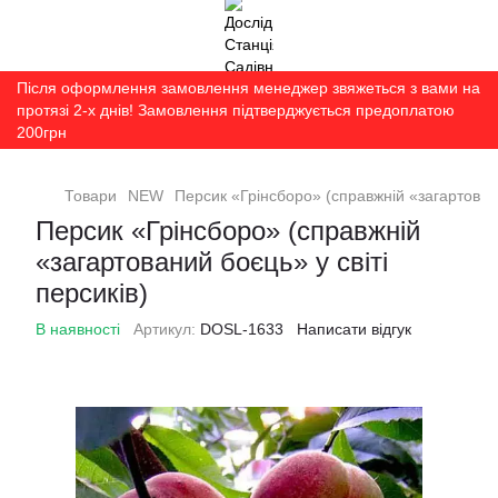
Після оформлення замовлення менеджер звяжеться з вами на
протязі 2-х днів! Замовлення підтверджується предоплатою
200грн
Товари
NEW
Персик «Грінсборо» (справжній «загартовани
Персик «Грінсборо» (справжній
«загартований боєць» у світі
персиків)
В наявності
Артикул:
DOSL-1633
Написати відгук