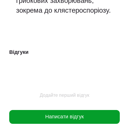
грибкових захворювань,
зокрема до клястероспоріозу.
Відгуки
Додайте перший відгук
Написати відгук