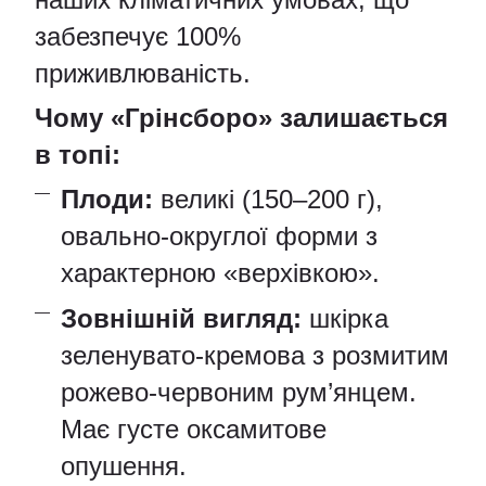
забезпечує 100%
приживлюваність.
Чому «Грінсборо» залишається
в топі:
Плоди:
великі (150–200 г),
овально-округлої форми з
характерною «верхівкою».
Зовнішній вигляд:
шкірка
зеленувато-кремова з розмитим
рожево-червоним рум’янцем.
Має густе оксамитове
опушення.