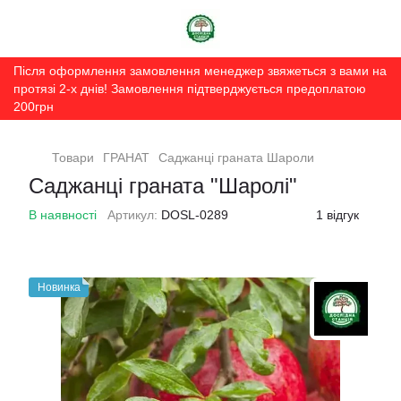
Після оформлення замовлення менеджер звяжеться з вами на
протязі 2-х днів! Замовлення підтверджується предоплатою
200грн
Товари
ГРАНАТ
Саджанці граната Шароли
Саджанці граната "Шаролі"
В наявності
Артикул:
DOSL-0289
1 відгук
Новинка