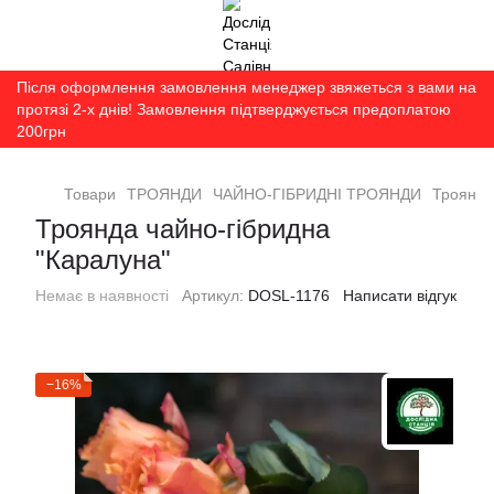
Після оформлення замовлення менеджер звяжеться з вами на
протязі 2-х днів! Замовлення підтверджується предоплатою
200грн
Товари
ТРОЯНДИ
ЧАЙНО-ГІБРИДНІ ТРОЯНДИ
Троянда
Троянда чайно-гібридна
"Каралуна"
Немає в наявності
Артикул:
DOSL-1176
Написати відгук
−16%