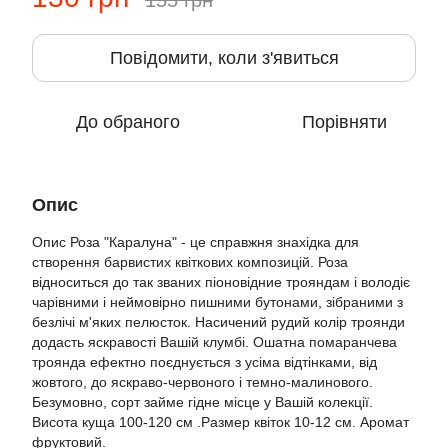
155 грн
Повідомити, коли з'явиться
До обраного
Порівняти
Опис
Опис Роза "Каралуна" - це справжня знахідка для
створення барвистих квіткових композицій. Роза
відноситься до так званих піоновідние трояндам і володіє
чарівними і неймовірно пишними бутонами, зібраними з
безлічі м'яких пелюсток. Насичений рудий колір троянди
додасть яскравості Вашій клумбі. Ошатна помаранчева
троянда ефектно поєднується з усіма відтінками, від
жовтого, до яскраво-червоного і темно-малинового.
Безумовно, сорт займе гідне місце у Вашій колекції.
Висота куща 100-120 см .Размер квіток 10-12 см. Аромат
фруктовий.