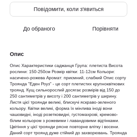
Повідомити, коли з'явиться
До обраного
Порівняти
Опис
Опис Характеристики саджанця Група: плетиста Висота
рослини: 150-250см Розмір квітки: 11-12см Кольори:
насичено-рожева Аромат: приємний, слабкий Опис сорту
Троянда "Еден Роуз" - це сорт плетистих крупноквіткових
троянд. Кущ сильнорослий досягає розмірів від 150 до
250 сантиметрів у висоту і 200 сантиметрів у ширину.
Листя цієї троянди великі, блискучі яскраво-зеленого
кольору. Квітки великі, форма їх мінлива іноді вони
чашовидні, іноді розетковидні, густомахрові, кремово-
білим кольором з рожевими і лавандовими відтінками.
Цвітіння у цієї троянди рясне повторне влітку і восени.
Даний сорт троянд дуже стійкий до захворювань. Троянда