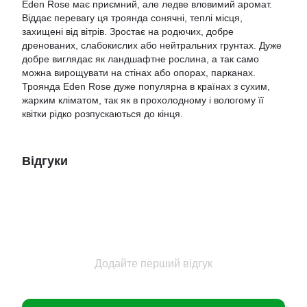
Eden Rose має приємний, але ледве вловимий аромат.
Віддає перевагу ця троянда сонячні, теплі місця,
захищені від вітрів. Зростає на родючих, добре
дренованих, слабокислих або нейтральних грунтах. Дуже
добре виглядає як ландшафтне рослина, а так само
можна вирощувати на стінах або опорах, парканах.
Троянда Eden Rose дуже популярна в країнах з сухим,
жарким кліматом, так як в прохолодному і вологому її
квітки рідко розпускаються до кінця.
Відгуки
Додайте перший відгук