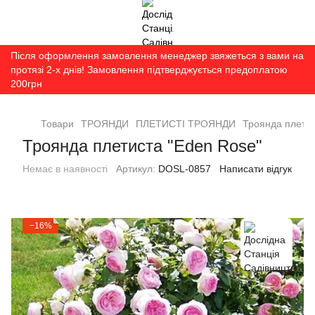
Після оформлення замовлення менеджер звяжеться з вами на
протязі 2-х днів! Замовлення підтверджується предоплатою
200грн
Товари
ТРОЯНДИ
ПЛЕТИСТІ ТРОЯНДИ
Троянда плетис
Троянда плетиста "Eden Rose"
Немає в наявності
Артикул:
DOSL-0857
Написати відгук
−16%